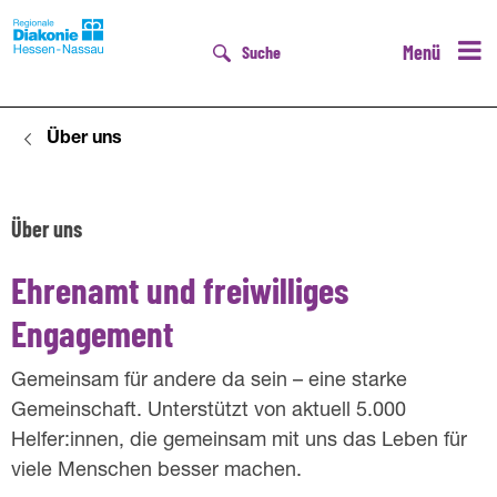
Menü
Suche
Über uns
D
Über uns
E
h
Ehrenamt und freiwilliges
r
Engagement
e
Gemeinsam für andere da sein – eine starke
n
Gemeinschaft. Unterstützt von aktuell 5.000
Helfer:innen, die gemeinsam mit uns das Leben für
a
viele Menschen besser machen.
m