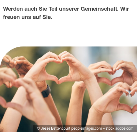
t
Werden auch Sie Teil unserer Gemeinschaft. Wir
freuen uns auf Sie.
© Jesse Bettencourt peopleimages.com – stock.adobe.com